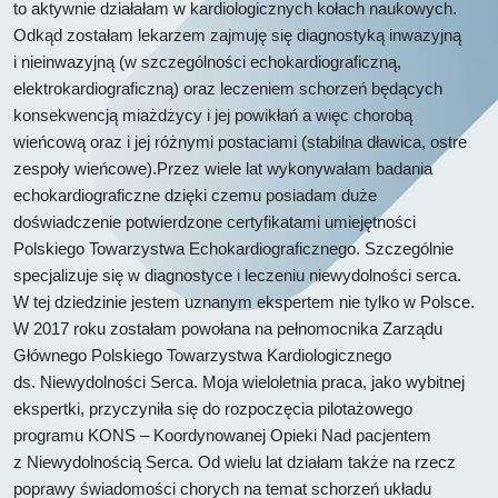
to aktywnie działałam w kardiologicznych kołach naukowych.
Odkąd zostałam lekarzem zajmuję się diagnostyką inwazyjną
i nieinwazyjną (w szczególności echokardiograficzną,
elektrokardiograficzną) oraz leczeniem schorzeń będących
konsekwencją miażdżycy i jej powikłań a więc chorobą
wieńcową oraz i jej różnymi postaciami (stabilna dławica, ostre
zespoły wieńcowe).Przez wiele lat wykonywałam badania
echokardiograficzne dzięki czemu posiadam duże
doświadczenie potwierdzone certyfikatami umiejętności
Polskiego Towarzystwa Echokardiograficznego. Szczególnie
specjalizuje się w diagnostyce i leczeniu niewydolności serca.
W tej dziedzinie jestem uznanym ekspertem nie tylko w Polsce.
W 2017 roku zostałam powołana na pełnomocnika Zarządu
Głównego Polskiego Towarzystwa Kardiologicznego
ds. Niewydolności Serca. Moja wieloletnia praca, jako wybitnej
ekspertki, przyczyniła się do rozpoczęcia pilotażowego
programu KONS – Koordynowanej Opieki Nad pacjentem
z Niewydolnością Serca. Od wielu lat działam także na rzecz
poprawy świadomości chorych na temat schorzeń układu