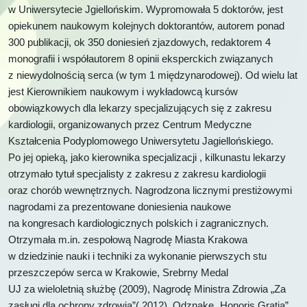
w Uniwersytecie Jgiellońskim. Wypromowała 5 doktorów, jest
opiekunem naukowym kolejnych doktorantów, autorem ponad
300 publikacji, ok 350 doniesień zjazdowych, redaktorem 4
monografii i współautorem 8 opinii eksperckich związanych
z niewydolnością serca (w tym 1 międzynarodowej). Od wielu lat
jest Kierownikiem naukowym i wykładowcą kursów
obowiązkowych dla lekarzy specjalizujących się z zakresu
kardiologii, organizowanych przez Centrum Medyczne
Kształcenia Podyplomowego Uniwersytetu Jagiellońskiego.
Po jej opieką, jako kierownika specjalizacji , kilkunastu lekarzy
otrzymało tytuł specjalisty z zakresu z zakresu kardiologii
oraz chorób wewnętrznych. Nagrodzona licznymi prestiżowymi
nagrodami za prezentowane doniesienia naukowe
na kongresach kardiologicznych polskich i zagranicznych.
Otrzymała m.in. zespołową Nagrodę Miasta Krakowa
w dziedzinie nauki i techniki za wykonanie pierwszych stu
przeszczepów serca w Krakowie, Srebrny Medal
UJ za wieloletnią służbę (2009), Nagrodę Ministra Zdrowia „Za
zasługi dla ochrony zdrowia”( 2012), Odznakę „Honoris Gratia”