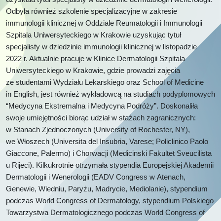
Odbyła również szkolenie specjalizacyjne w zakresie
immunologii klinicznej w Oddziale Reumatologii i Immunologii
Szpitala Uniwersyteckiego w Krakowie uzyskując tytuł
specjalisty w dziedzinie immunologii klinicznej w listopadzie
2022 r. Aktualnie pracuje w Klinice Dermatologii Szpitala
Uniwersyteckiego w Krakowie, gdzie prowadzi zajęcia
ze studentami Wydziału Lekarskiego oraz School of Medicine
in English, jest również wykładowcą na studiach podyplomowych
“Medycyna Ekstremalna i Medycyna Podróży”. Doskonaliła
swoje umiejętności biorąc udział w stażach zagranicznych:
w Stanach Zjednoczonych (University of Rochester, NY),
we Włoszech (Universita del Insubria, Varese; Policlinico Paolo
Giaccone, Palermo) i Chorwacji (Medicinski Fakultet Sveucilista
u Rijeci). Kilkukrotnie otrzymała stypendia Europejskiej Akademii
Dermatologii i Wenerologii (EADV Congress w Atenach,
Genewie, Wiedniu, Paryżu, Madrycie, Mediolanie), stypendium
podczas World Congress of Dermatology, stypendium Polskiego
Towarzystwa Dermatologicznego podczas World Congress of