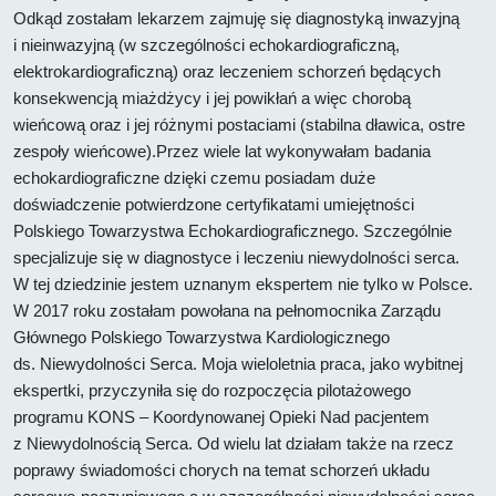
Odkąd zostałam lekarzem zajmuję się diagnostyką inwazyjną
i nieinwazyjną (w szczególności echokardiograficzną,
elektrokardiograficzną) oraz leczeniem schorzeń będących
konsekwencją miażdżycy i jej powikłań a więc chorobą
wieńcową oraz i jej różnymi postaciami (stabilna dławica, ostre
zespoły wieńcowe).Przez wiele lat wykonywałam badania
echokardiograficzne dzięki czemu posiadam duże
doświadczenie potwierdzone certyfikatami umiejętności
Polskiego Towarzystwa Echokardiograficznego. Szczególnie
specjalizuje się w diagnostyce i leczeniu niewydolności serca.
W tej dziedzinie jestem uznanym ekspertem nie tylko w Polsce.
W 2017 roku zostałam powołana na pełnomocnika Zarządu
Głównego Polskiego Towarzystwa Kardiologicznego
ds. Niewydolności Serca. Moja wieloletnia praca, jako wybitnej
ekspertki, przyczyniła się do rozpoczęcia pilotażowego
programu KONS – Koordynowanej Opieki Nad pacjentem
z Niewydolnością Serca. Od wielu lat działam także na rzecz
poprawy świadomości chorych na temat schorzeń układu