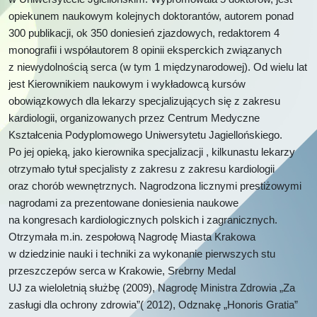
opiekunem naukowym kolejnych doktorantów, autorem ponad
300 publikacji, ok 350 doniesień zjazdowych, redaktorem 4
monografii i współautorem 8 opinii eksperckich związanych
z niewydolnością serca (w tym 1 międzynarodowej). Od wielu lat
jest Kierownikiem naukowym i wykładowcą kursów
obowiązkowych dla lekarzy specjalizujących się z zakresu
kardiologii, organizowanych przez Centrum Medyczne
Kształcenia Podyplomowego Uniwersytetu Jagiellońskiego.
Po jej opieką, jako kierownika specjalizacji , kilkunastu lekarzy
otrzymało tytuł specjalisty z zakresu z zakresu kardiologii
oraz chorób wewnętrznych. Nagrodzona licznymi prestiżowymi
nagrodami za prezentowane doniesienia naukowe
na kongresach kardiologicznych polskich i zagranicznych.
Otrzymała m.in. zespołową Nagrodę Miasta Krakowa
w dziedzinie nauki i techniki za wykonanie pierwszych stu
przeszczepów serca w Krakowie, Srebrny Medal
UJ za wieloletnią służbę (2009), Nagrodę Ministra Zdrowia „Za
zasługi dla ochrony zdrowia”( 2012), Odznakę „Honoris Gratia”