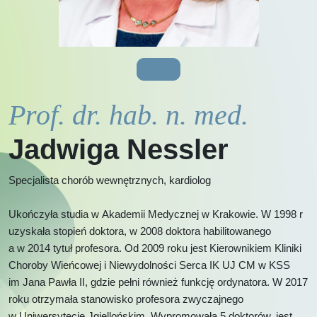
Prof. dr. hab. n. med.
Jadwiga Nessler
Specjalista chorób wewnętrznych, kardiolog
Ukończyła studia w Akademii Medycznej w Krakowie. W 1998 r
uzyskała stopień doktora, w 2008 doktora habilitowanego
a w 2014 tytuł profesora. Od 2009 roku jest Kierownikiem Kliniki
Choroby Wieńcowej i Niewydolności Serca IK UJ CM w KSS
im Jana Pawła II, gdzie pełni również funkcję ordynatora. W 2017
roku otrzymała stanowisko profesora zwyczajnego
w Uniwersytecie Jgiellońskim. Wypromowała 5 doktorów, jest